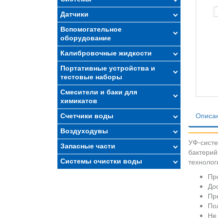
Датчики
Вспомогательное
оборудование
Калибровочные жидкости
Портативные устройства и
тестовые наборы
Смесители и баки для
химикатов
Счетчики воды
Описа
Воздуходувы
УФ-систе
Запасные части
бактерий
Системы очистки воды
технолог
Пр
До
Пр
По
Не