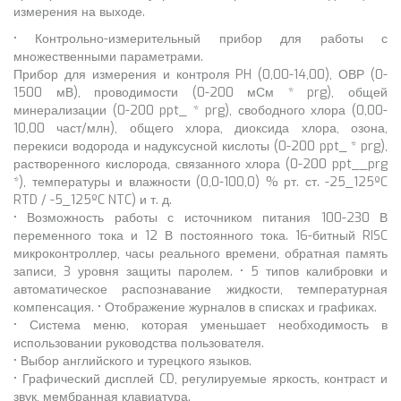
измерения на выходе.
• Контрольно-измерительный прибор для работы с
множественными параметрами.
Прибор для измерения и контроля PH (0,00-14,00), ОВР (0-
1500 мВ), проводимости (0-200 мСм * prg), общей
минерализации (0-200 ppt_ * prg), свободного хлора (0,00-
10,00 част/млн), общего хлора, диоксида хлора, озона,
перекиси водорода и надуксусной кислоты (0-200 ppt_ * prg),
растворенного кислорода, связанного хлора (0-200 ppt__prg
*), температуры и влажности (0,0-100,0) % рт. ст. -25_125ºC
RTD / -5_125ºC NTC) и т. д.
• Возможность работы с источником питания 100-230 В
переменного тока и 12 В постоянного тока. 16-битный RISC
микроконтроллер, часы реального времени, обратная память
записи, 3 уровня защиты паролем. • 5 типов калибровки и
автоматическое распознавание жидкости, температурная
компенсация. • Отображение журналов в списках и графиках.
• Система меню, которая уменьшает необходимость в
использовании руководства пользователя.
• Выбор английского и турецкого языков.
• Графический дисплей CD, регулируемые яркость, контраст и
звук, мембранная клавиатура.