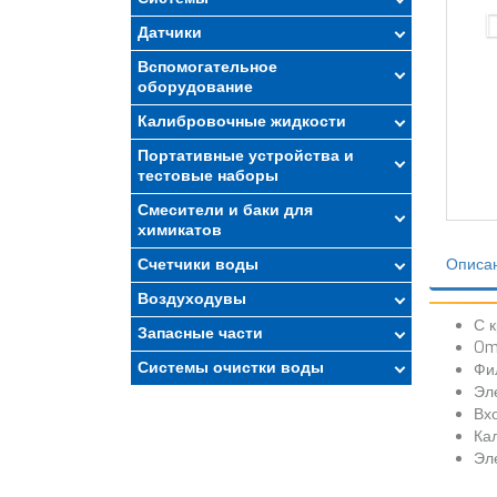
Датчики
Вспомогательное
оборудование
Калибровочные жидкости
Портативные устройства и
тестовые наборы
Смесители и баки для
химикатов
Счетчики воды
Описа
Воздуходувы
С 
Запасные части
Om
Системы очистки воды
Фи
Эл
Вх
Ка
Эл