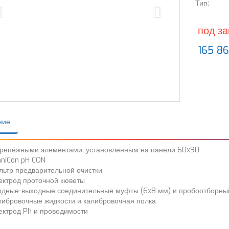
Тип:
под за
165 86
ние
крепёжными элементами, установленным на панели 60x90
niCon pH CON
льтр предварительной очистки
ектрод проточной кюветы
одные-выходные соединительные муфты (6x8 мм) и пробоотборны
либровочные жидкости и калибровочная полка
ектрод Ph и проводимости