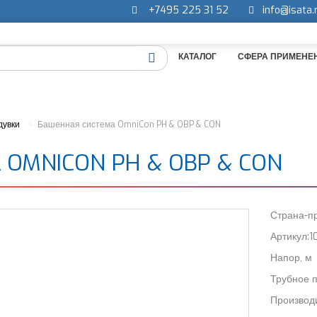
+7495 225 31 52
info@isata.
КАТАЛОГ
СФЕРА ПРИМЕНЕ
дувки
Башенная система OmniCon PH & OBP & CON
MNICON PH & OBP & CON
Страна-пр
Артикул:1
Напор, м
Трубное 
Производи